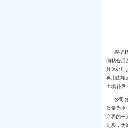
模型
间粘合后
具体处理
再用由粗
土填补后
公司
质量为企
产界的一
进步，为