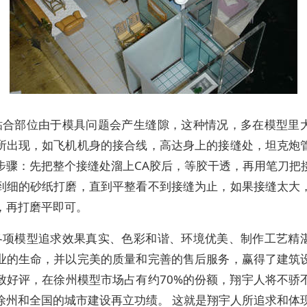
粘合部位由于模具问题会产生缝隙，这种情况，多在模型里
所出现，如飞机机身的接合线，高达身上的接缝处，坦克炮
步骤：先把整个接缝处溜上CA胶后，等胶干透，再用笔刀把
到细的砂纸打磨，直到平整看不到接缝为止，如果接缝太大
，再打磨平即可。
各项模型追求效果真实、色彩和谐、环境优美、制作工艺精
业的生命，并以完美的质量和完善的售后服务，赢得了建筑
致好评，在徐州模型市场占有约70%的份额，翔宇人将不骄
徐州和全国的城市建设再立功绩。 这就是翔宇人所追求和体