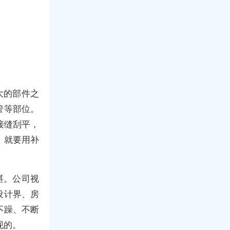
大的部件之
管等部位。
接缝刮平，
，就要用补
湛。公司视
设计界、房
不躁、不断
现的。